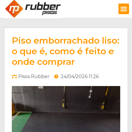
FAÇA UM ORÇAMENTO
Piso emborrachado liso:
o que é, como é feito e
onde comprar
Pisos Rubber
24/04/2026 11:26