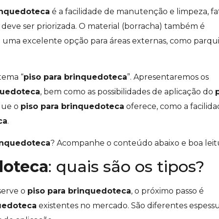
rinquedoteca
é a facilidade de manutenção e limpeza, fa
e deve ser priorizada. O material (borracha) também é
rna uma excelente opção para áreas externas, como parqu
tema “
piso para brinquedoteca
”. Apresentaremos os
quedoteca
, bem como as possibilidades de aplicação do
que o
piso para brinquedoteca
oferece, como a facilid
ca
.
rinquedoteca
? Acompanhe o conteúdo abaixo e boa leit
doteca
: quais são os tipos?
serve o
piso para brinquedoteca
, o próximo passo é
quedoteca
existentes no mercado. São diferentes espess