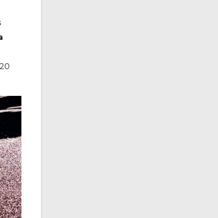
s
a
(20