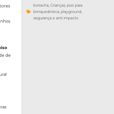
borracha
,
Crianças
,
piso para
tores
brinquedoteca
,
playground
,
segurança e anti impacto
inhos
piso
ade de
ura!
uras