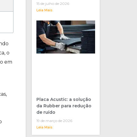
15 de julho de 2026
Leia Mais
endo
ca, o
do em
as,
Placa Acustic: a solução
da Rubber para redução
de ruído
19 de março de 2026
o
Leia Mais