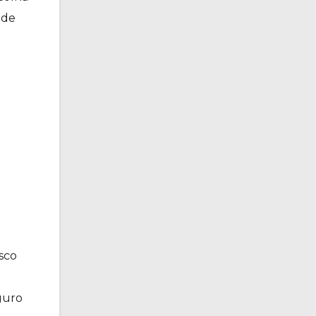
 de
sco
guro