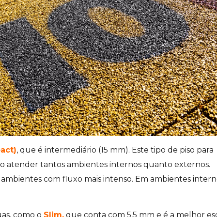
act)
, que é intermediário (15 mm). Este tipo de piso para
do atender tantos ambientes internos quanto externos.
mbientes com fluxo mais intenso. Em ambientes intern
uas, como o
Slim
,
que conta com 5,5 mm e é a melhor es