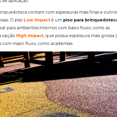
 de aplicação.
rinquedoteca contam com espessuras mais finas e outro
sas. O piso
Low Impact
é um
piso para brinquedotec
deal para ambientes internos com baixo fluxo, como as
 a opção
High Impact
, que possui espessura mais grossa 
 com maior fluxo, como academias.