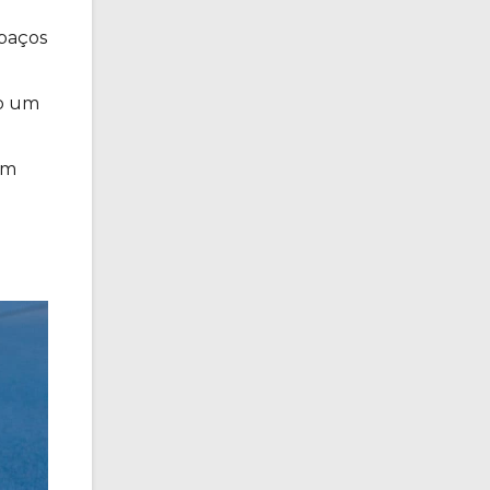
spaços
do um
em