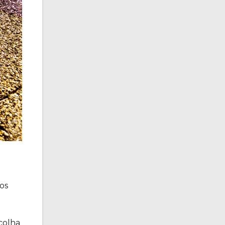
os
colha