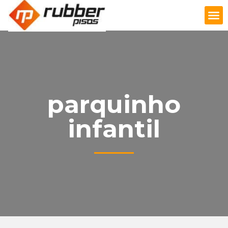
FAÇA UM ORÇAMENTO
parquinho
infantil