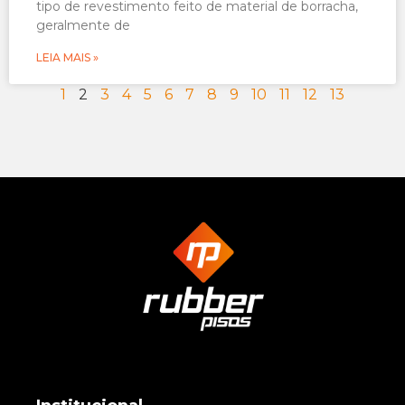
tipo de revestimento feito de material de borracha,
geralmente de
LEIA MAIS »
1
2
3
4
5
6
7
8
9
10
11
12
13